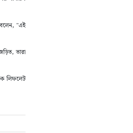
 বলেন, "এই
 জড়িত, তারা
েকে লিফলেট