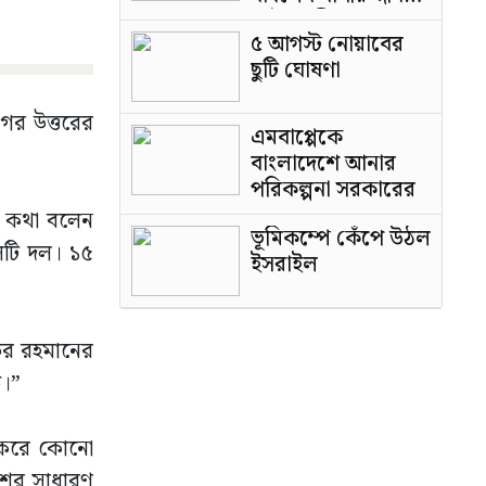
পাটওয়ারী
৫ আগস্ট নোয়াবের
ছুটি ঘোষণা
গর উত্তরের
এমবাপ্পেকে
বাংলাদেশে আনার
পরিকল্পনা সরকারের
এ কথা বলেন
ভূমিকম্পে কেঁপে উঠল
এলটি দল। ১৫
ইসরাইল
উর রহমানের
ত।”
 করে কোনো
েশের সাধারণ