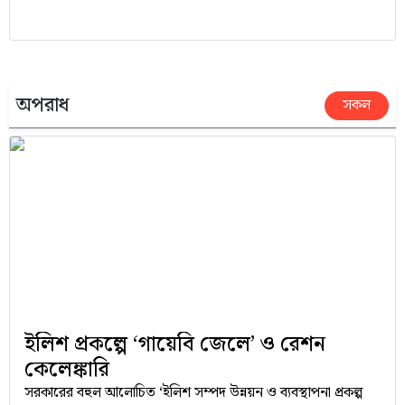
খনিজ দেশের ভেতরেই প্রক্রিয়াজাত করতে এবং খনি খাত থেকে
আরও বেশি অর্থনৈতিক সুবিধা অর্জনের লক্ষ্যে হিসেবে এই বড়
সিদ্ধান্তটি নেওয়া হয়েছে।
অপরাধ
সকল
ইলিশ প্রকল্পে ‘গায়েবি জেলে’ ও রেশন
কেলেঙ্কারি
সরকারের বহুল আলোচিত ‘ইলিশ সম্পদ উন্নয়ন ও ব্যবস্থাপনা প্রকল্প