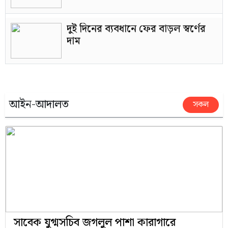
দুই দিনের ব্যবধানে ফের বাড়ল স্বর্ণের
দাম
আইন-আদালত
সকল
সাবেক যুগ্মসচিব জগলুল পাশা কারাগারে