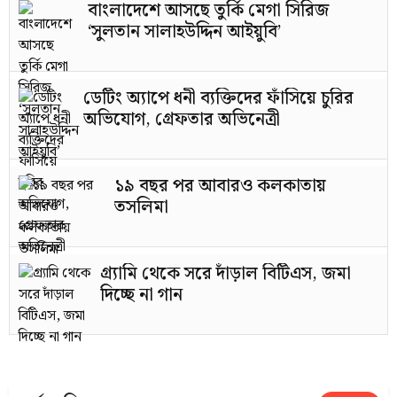
বাংলাদেশে আসছে তুর্কি মেগা সিরিজ
‘সুলতান সালাহউদ্দিন আইয়ুবি’
ডেটিং অ্যাপে ধনী ব্যক্তিদের ফাঁসিয়ে চুরির
অভিযোগ, গ্রেফতার অভিনেত্রী
১৯ বছর পর আবারও কলকাতায়
তসলিমা
গ্র্যামি থেকে সরে দাঁড়াল বিটিএস, জমা
দিচ্ছে না গান