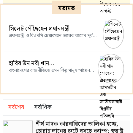
মতামত
সিলেট পৌঁছেছেন প্রধানমন্ত্রী
প্রধানমন্ত্রী ও বিএনপি চেয়ারম্যান তারেক রহমান পূর্ব
ঘোষিত কর্মসূচির অংশ হিসেবে মৌলভীবাজারের
উদ্দেশে রওনা হয়েছেন।
হাবিব উন নবী খান...
বাংলাদেশের রাজনীতিতে এমন কিছু মানুষ আছেন,
যারা আলোচনার কেন্দ্রবিন্দুতে না থেকেও ত্যাগ,
সংগ্রাম ও আদর্শিক দৃঢ়তার মাধ্যমে নিজেদের আলাদা
উচ্চতায় নিয়ে গেছেন। তেমনই এক নাম হাবিব উন
নবী খান সোহেল। আত্মপ্রচারবিমুখ এই নেতা দীর্ঘ
রাজনৈতিক জীবনে কখনো ক্ষমতার মোহে কখনো
সর্বশেষ
সর্বাধিক
সুবিধাবাদী রাজনীতির প্রবাহে গা ভাসাননি। বরং
নিরন্তর সংগ্রাম, ত্যাগ এবং দলের প্রতি অকৃত্রিম
শীর্ষ মাদক কারবারিদের তালিকা হচ্ছে,
আনুগত্যের মাধ্যমে নিজেকে প্রতিষ্ঠিত করেছেন
চোরাচালানের রুটে বসছে ক্যাম্প: স্বরাষ্ট্র