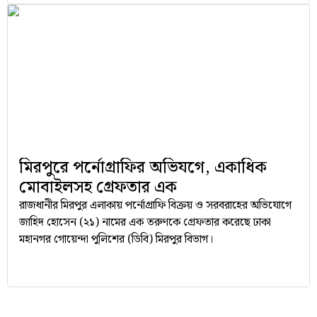
(২৪), মো. শাফায়েত হোসেন শুভ (২১)।
মিরপুরে পর্নোগ্রাফির অভিযগে, একাধিক
মোবাইলসহ গ্রেফতার এক
রাজধানীর মিরপুর এলাকায় পর্নোগ্রাফি বিক্রয় ও সরবরাহের অভিযোগে
জাহিদ হোসেন (২১) নামের এক তরুণকে গ্রেফতার করেছে ঢাকা
মহানগর গোয়েন্দা পুলিশের (ডিবি) মিরপুর বিভাগ।