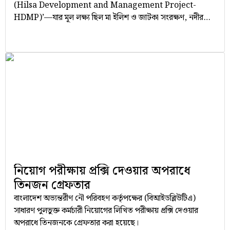
(Hilsa Development and Management Project-
HDMP)’—যার মূল লক্ষ্য ছিল মা ইলিশ ও জাটকা সংরক্ষণ, নদীর
অভয়াশ্রম রক্ষা, নিষিদ্ধ সময়ে মাছ ধরা বন্ধ রাখা এবং জেলেদের খাদ্য ও
বিকল্প কর্মসংস্থান সহায়তা প্রদান—সেই প্রকল্প এখন ভয়াবহ দুর্নীতির
অভিযোগে প্রশ্নবিদ্ধ।
নিয়োগ পরীক্ষায় প্রক্সি দেওয়ার অপরাধে
তিনজন গ্রেফতার
বাংলাদেশ অভ্যন্তরীণ নৌ পরিবহণ কর্তৃপক্ষের (বিআইডব্লিউটিএ)
সাধারণ পুলভুক্ত কর্মচারী নিয়োগের লিখিত পরীক্ষায় প্রক্সি দেওয়ার
অপরাধে তিনজনকে গ্রেফতার করা হয়েছে।