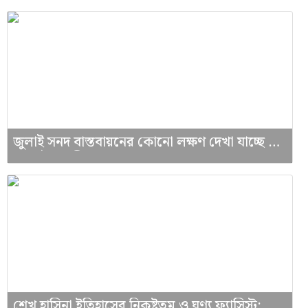
জুলাই সনদ বাস্তবায়নের কোনো লক্ষণ দেখা যাচ্ছে না:
রেজাউল করীম
শেখ হাসিনা ইতিহাসের নিকৃষ্টতম ও ঘৃণ্য ফ্যাসিস্ট: