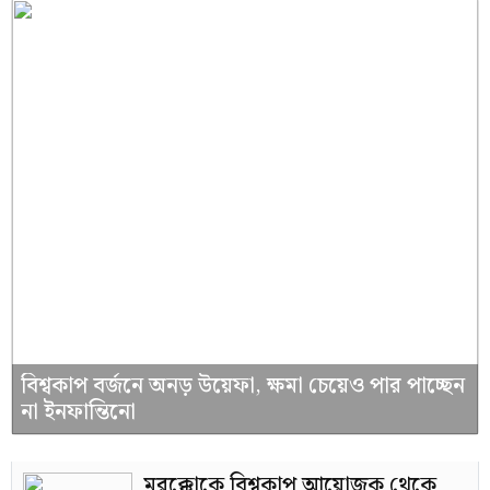
বিশ্বকাপ বর্জনে অনড় উয়েফা, ক্ষমা চেয়েও পার পাচ্ছেন
না ইনফান্তিনো
মরক্কোকে বিশ্বকাপ আয়োজক থেকে