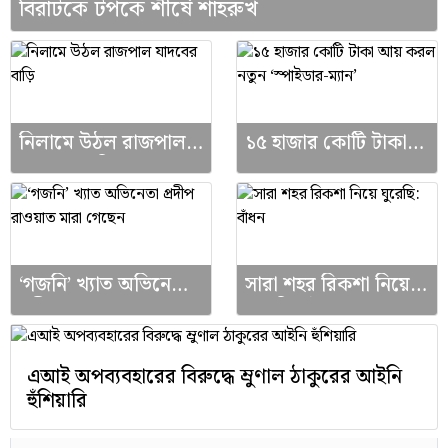
বিরাটকে টপকে শীর্ষে শাহরুখ
নিলামে উঠল রাজপাল
১৫ হাজার কোটি টাকা
যাদবের বাড়ি
আয় করল নতুন
‘স্পাইডার-ম্যান’
‘গজনি’ খ্যাত অভিনেতা
সারা শহর রিকশা নিয়ে
প্রদীপ রাওয়াত মারা
ঘুরেছি: বাঁধন
গেছেন
এআই অপব্যবহারের বিরুদ্ধে ম্রুণাল ঠাকুরের আইনি
হুঁশিয়ারি