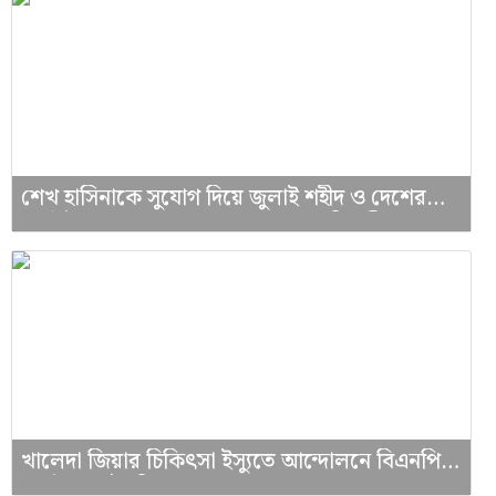
শেখ হাসিনাকে সুযোগ দিয়ে জুলাই শহীদ ও দেশের
সার্বভৌমত্বকে অপমান করেছে ভারত: রিজভী
খালেদা জিয়ার চিকিৎসা ইস্যুতে আন্দোলনে বিএনপি,
কতটা চাপ তৈরি করতে পারবে দল?