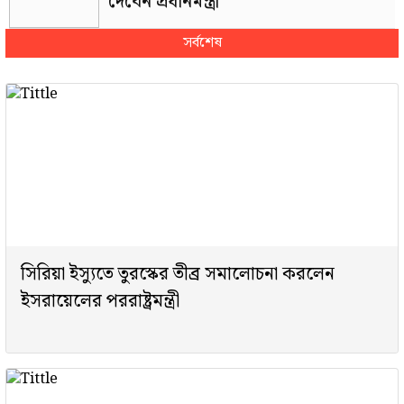
দেবেন প্রধানমন্ত্রী
সর্বশেষ
বিশ্ববাজারে আরও বাড়ল জ্বালানি তেলের
দাম
মোদি-নেতানিয়াহুর ফোনালাপ, যুদ্ধ নিয়ে
আলোচনা
ভারী বৃষ্টির পূর্বাভাস: আবহাওয়া অধিদপ্তর
সিরিয়া ইস্যুতে তুরস্কের তীব্র সমালোচনা করলেন
ইসরায়েলের পররাষ্ট্রমন্ত্রী