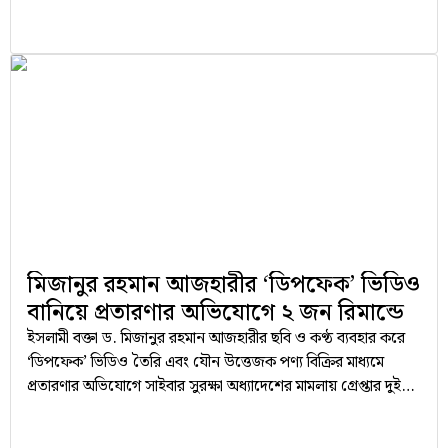
মিজানুর রহমান আজহারীর ‘ডিপফেক’ ভিডিও
বানিয়ে প্রতারণার অভিযোগে ২ জন রিমান্ডে
ইসলামী বক্তা ড. মিজানুর রহমান আজহারীর ছবি ও কণ্ঠ ব্যবহার করে
‘ডিপফেক’ ভিডিও তৈরি এবং যৌন উত্তেজক পণ্য বিক্রির মাধ্যমে
প্রতারণার অভিযোগে সাইবার সুরক্ষা অধ্যাদেশের মামলায় গ্রেপ্তার দুই
যুবককে জিজ্ঞাসাবাদের জন্য দুই দিনের রিমান্ড মঞ্জুর করেছেন
আদালত। রিমান্ডে যাওয়া আসামিরা হলেন- মো. সারাফাত হোসেন