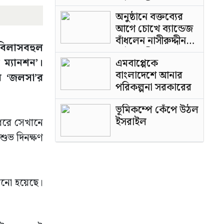
পাটওয়ারী
অনুষ্ঠানে বক্তব্যের
আগে চোখে ব্যান্ডেজ
বাঁধলেন নাসীরুদ্দীন
বিলাসবহুল
পাটওয়ারী
 ম্যানশন’।
এমবাপ্পেকে
বাংলাদেশে আনার
র ‘জলসা’র
পরিকল্পনা সরকারের
ভূমিকম্পে কেঁপে উঠল
ইসরাইল
 ধরে সেখানে
শুভ দিনক্ষণ
জানো হয়েছে।