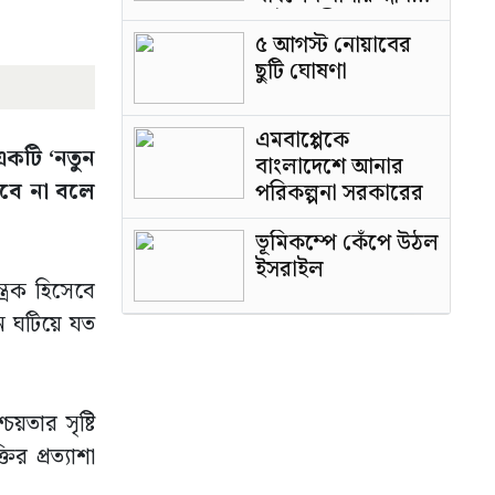
পাটওয়ারী
৫ আগস্ট নোয়াবের
ছুটি ঘোষণা
এমবাপ্পেকে
 একটি ‘নতুন
বাংলাদেশে আনার
েবে না বলে
পরিকল্পনা সরকারের
ভূমিকম্পে কেঁপে উঠল
ইসরাইল
্রক হিসেবে
ান ঘটিয়ে যত
য়তার সৃষ্টি
র প্রত্যাশা