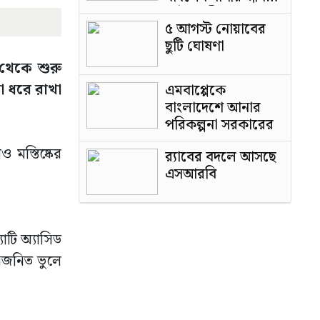
পাটওয়ারী
৫ আগস্ট নোয়াবের
ছুটি ঘোষণা
 থেকে শুরু
তা ধরে রাখা
এমবাপ্পেকে
বাংলাদেশে আনার
পরিকল্পনা সরকারের
 মস্তিষ্কের
র‍্যাবের বদলে আসছে
এসআরবি
যাটি অ্যাসিড
য়সজনিত ভুলে