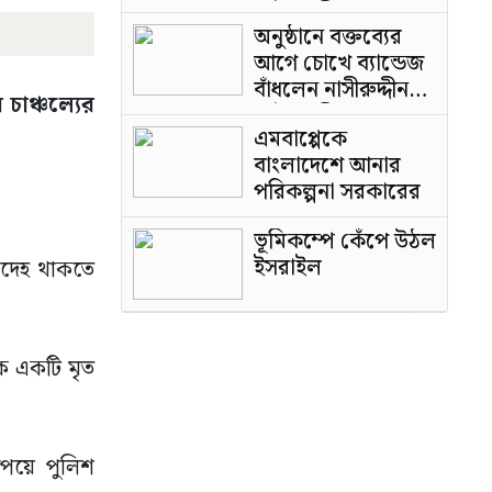
পাটওয়ারী
অনুষ্ঠানে বক্তব্যের
আগে চোখে ব্যান্ডেজ
বাঁধলেন নাসীরুদ্দীন
চাঞ্চল্যের
পাটওয়ারী
এমবাপ্পেকে
বাংলাদেশে আনার
পরিকল্পনা সরকারের
ভূমিকম্পে কেঁপে উঠল
ইসরাইল
রদেহ থাকতে
কে একটি মৃত
েয়ে পুলিশ