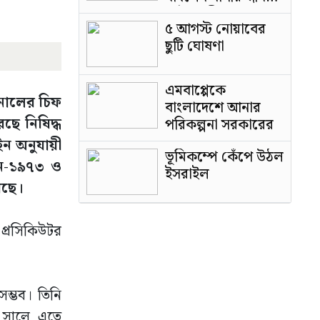
পাটওয়ারী
৫ আগস্ট নোয়াবের
ছুটি ঘোষণা
এমবাপ্পেকে
ুনালের চিফ
বাংলাদেশে আনার
ে নিষিদ্ধ
পরিকল্পনা সরকারের
ন অনুযায়ী
ভূমিকম্পে কেঁপে উঠল
আইন-১৯৭৩ ও
ইসরাইল
েছে।
 প্রসিকিউটর
ম্ভব। তিনি
 সালে এতে