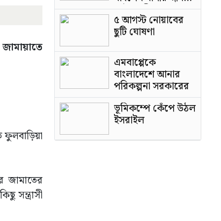
পাটওয়ারী
৫ আগস্ট নোয়াবের
ছুটি ঘোষণা
ে জামায়াতে
এমবাপ্পেকে
বাংলাদেশে আনার
পরিকল্পনা সরকারের
ভূমিকম্পে কেঁপে উঠল
ইসরাইল
ুলবাড়িয়া
রে জামাতের
ু সন্ত্রাসী