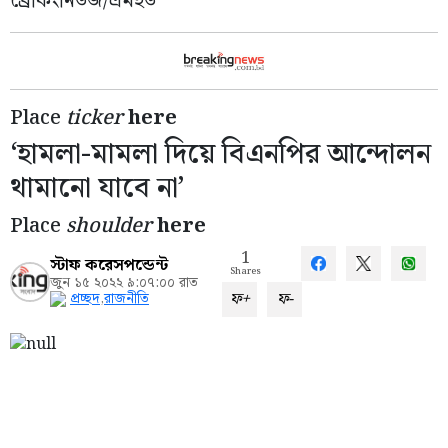
ব্রেকিংনিউজ/এমইউ
Place
ticker
here
‘হামলা-মামলা দিয়ে বিএনপির আন্দোলন
থামানো যাবে না’
Place
shoulder
here
1
স্টাফ করেসপন্ডেন্ট
Shares
জুন ১৫ ২০২২ ৯:০৭:০০ রাত
ফ+
ফ-
প্রচ্ছদ
,
রাজনীতি