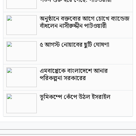
পতন শুরু হয়ে গেছে: পাটওয়ারী
অনুষ্ঠানে বক্তব্যের আগে চোখে ব্যান্ডেজ
বাঁধলেন নাসীরুদ্দীন পাটওয়ারী
৫ আগস্ট নোয়াবের ছুটি ঘোষণা
এমবাপ্পেকে বাংলাদেশে আনার
পরিকল্পনা সরকারের
ভূমিকম্পে কেঁপে উঠল ইসরাইল