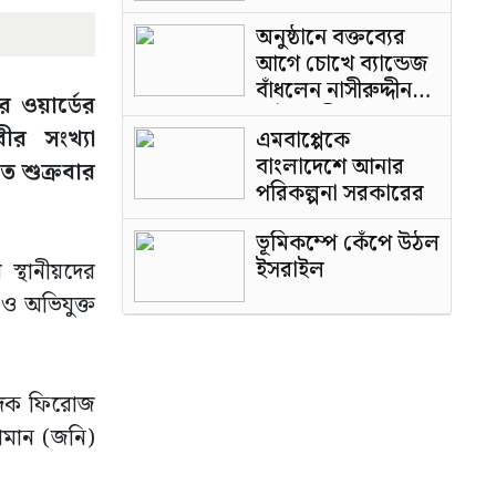
অনুষ্ঠানে বক্তব্যের
আগে চোখে ব্যান্ডেজ
বাঁধলেন নাসীরুদ্দীন
র ওয়ার্ডের
পাটওয়ারী
ীর সংখ্যা
এমবাপ্পেকে
বাংলাদেশে আনার
ে শুক্রবার
পরিকল্পনা সরকারের
ভূমিকম্পে কেঁপে উঠল
ইসরাইল
স্থানীয়দের
ও অভিযুক্ত
পাদক ফিরোজ
ামান (জনি)