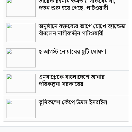
তারেক রহমান ক্ষমতায় থাকবেন না,
পতন শুরু হয়ে গেছে: পাটওয়ারী
অনুষ্ঠানে বক্তব্যের আগে চোখে ব্যান্ডেজ
বাঁধলেন নাসীরুদ্দীন পাটওয়ারী
৫ আগস্ট নোয়াবের ছুটি ঘোষণা
এমবাপ্পেকে বাংলাদেশে আনার
পরিকল্পনা সরকারের
ভূমিকম্পে কেঁপে উঠল ইসরাইল