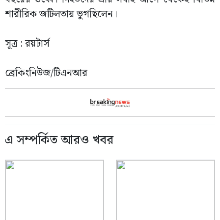
শারীরিক জটিলতায় ভুগছিলেন।
সূত্র : রয়টার্স
ব্রেকিংনিউজ/টিএনআর
এ সম্পর্কিত আরও খবর