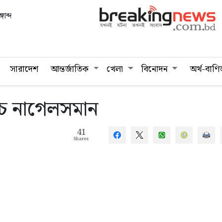
গাব্দ
সারাদেশ
আন্তর্জাতিক
খেলা
বিনোদন
অর্থ-বাণি
োচ নাগেলসমান
41
Shares