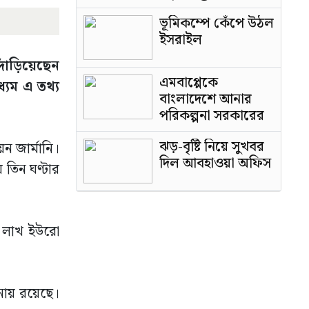
পাটওয়ারী
ভূমিকম্পে কেঁপে উঠল
ইসরাইল
াঁড়িয়েছেন
এমবাপ্পেকে
্যম এ তথ্য
বাংলাদেশে আনার
পরিকল্পনা সরকারের
ঝড়-বৃষ্টি নিয়ে সুখবর
ন জার্মানি।
দিল আবহাওয়া অফিস
 তিন ঘণ্টার
৭০ লাখ ইউরো
নায় রয়েছে।