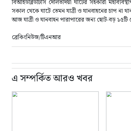
বিআইড‌ব্লিউটি‌সি দৌলত‌দিয়া ঘাটের সহকারী মহাব‌্যব
সকাল থেকে ঘাটে তেমন যাত্রী ও যানবাহনের চাপ না থাক
আজ যাত্রী ও যানবাহন পারাপারের জন্য ছোট-বড় ১৫টি
ব্রেকিংনিউজ/টিএনআর
এ সম্পর্কিত আরও খবর