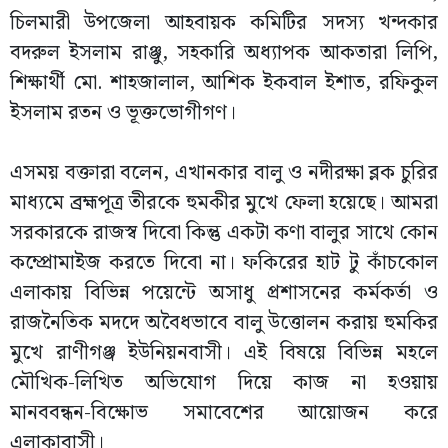
চিলমারী উপজেলা আহবায়ক কমিটির সদস্য খন্দকার
বদরুল ইসলাম রাঞ্জু, সহকারি অধ্যাপক আকতারা লিপি,
শিক্ষার্থী মো. শাহজালাল, আশিক ইকবাল ইশাত, রফিকুল
ইসলাম রতন ও ভূক্তভোগীগণ।
এসময় বক্তারা বলেন, এখানকার বালু ও নদীরক্ষা ব্লক চুরির
মাধ্যমে ব্রহ্মপূত্র তীরকে হুমকীর মুখে ফেলা হয়েছে। আমরা
সরকারকে রাজস্ব দিবো কিন্তু একটা কণা বালুর সাথে কোন
কম্প্রোমাইজ করতে দিবো না। ফকিরের হাট টু কাঁচকোল
এলাকায় বিভিন্ন পয়েন্টে অসাধু প্রশাসনের কর্মকর্তা ও
রাজনৈতিক মদদে অবৈধভাবে বালু উত্তোলন করায় হুমকির
মুখে রাণীগঞ্জ ইউনিয়নবাসী। এই বিষয়ে বিভিন্ন মহলে
মৌখিক-লিখিত অভিযোগ দিয়ে কাজ না হওয়ায়
মানববন্ধন-বিক্ষোভ সমাবেশের আয়োজন করে
এলাকাবাসী।