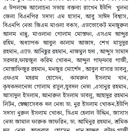
এ উপলক্ষে আলোচনা সভায় বক্তব্য রাখেন ইউপি খুলনা
জেলা বিএনপির সদস্য এম হাসান, আবু সাঈদ বিশ্বাস,
বিএনপি নেতা জিএম মাওলা বকস, এডভোকেট মনজুরুল
আলম নান্নু, মাওলানা গোলাম মোস্তফা, এসএম আব্দুর
রহিম, অধ্যাপক আবুল কালাম আজাদ, শেখ মাসুদুর
রহমান, এ্যাড. আনিছুর রহমান, নাজমুল হুদা , আব্দুস সামাদ
সরদার,ফায়জুল করিম খোকন, আব্দুল গাফ্ফার গাজী,
মোস্তাফিজুর রহমান, মনজুর মাের্শেদ , আবুল বাসার ডাবলু,
এফএম মহরম হোসেন, কামরুল ইসলাম খান,
কৃষকদলনেতা গােলাম রসুল,যুবদল নেতা ,এসানুর রহমান,
আসাদুল ইসলাম, আনারুল ইসলাম ডাবলু, আহাদুর রহমান
লিটন, স্বেচ্ছাসেবক দল নেতা ডা. নুর ইসলাম খোকন,ইউপি
সদস্য নুরুল ইসলাম খোকা, ডিএম হেলাল উদ্দিন, জাসাস
নেতা জামাল ফারুক জাফরিন, ডা. আমিনুর রহমান, শ্রমিক
দল নেতা আকবার হােসেন খান,আব্দুর রউফ,গাজী