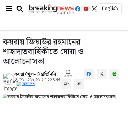
English
কয়রায় জিয়াউর রহমানের
শাহাদাতবার্ষিকীতে দোয়া ও
আলোচনাসভা
12
কয়রা (খুলনা) প্রতিনিধি
Shares
মে ৩১ ২০২৬ ১১:৫৩:০০ দুপুর
ফ+
ফ-
সারাদেশ