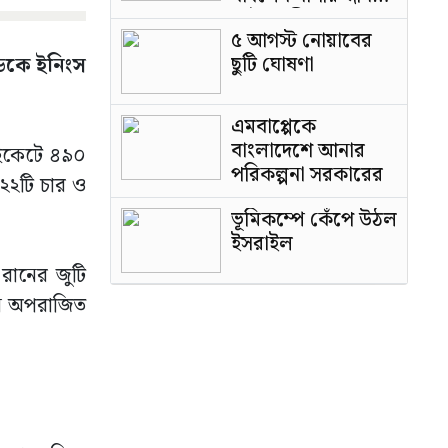
পাটওয়ারী
৫ আগস্ট নোয়াবের
ছুটি ঘোষণা
্ডকে ইনিংস
এমবাপ্পেকে
বাংলাদেশে আনার
 উইকেটে ৪৯০
পরিকল্পনা সরকারের
২২টি চার ও
ভূমিকম্পে কেঁপে উঠল
ইসরাইল
রানের জুটি
ানে অপরাজিত