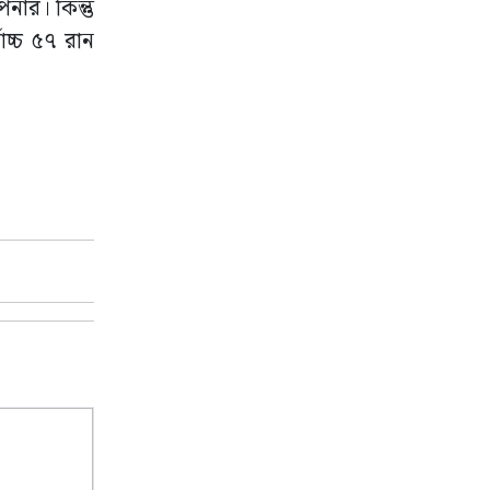
নার। কিন্তু
চ্চ ৫৭ রান