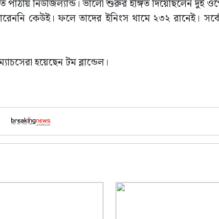
পাঠায় নিউজিল্যান্ড। ভালো শুরুর ইঙ্গিত দিয়েছিলেন দুই ওপে
পারেননি কেউই। ফলে তাদের ইনিংস থামে ২৩২ রানেই। সর্বো
যাচসেরা হয়েছেন টম ব্লান্ডেল।