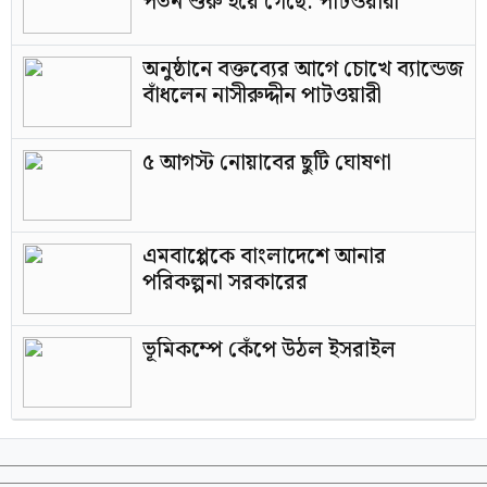
পতন শুরু হয়ে গেছে: পাটওয়ারী
অনুষ্ঠানে বক্তব্যের আগে চোখে ব্যান্ডেজ
বাঁধলেন নাসীরুদ্দীন পাটওয়ারী
৫ আগস্ট নোয়াবের ছুটি ঘোষণা
এমবাপ্পেকে বাংলাদেশে আনার
পরিকল্পনা সরকারের
ভূমিকম্পে কেঁপে উঠল ইসরাইল