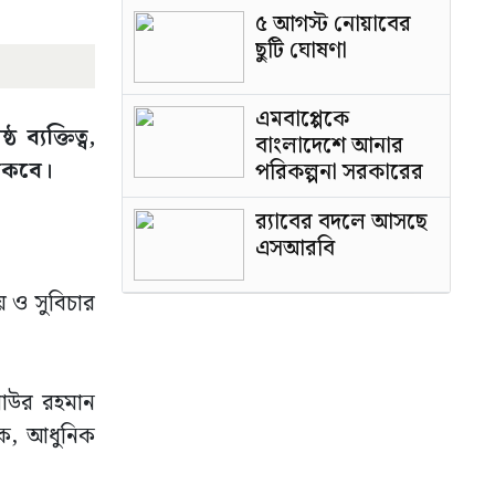
পাটওয়ারী
৫ আগস্ট নোয়াবের
ছুটি ঘোষণা
এমবাপ্পেকে
ব্যক্তিত্ব,
বাংলাদেশে আনার
থাকবে।
পরিকল্পনা সরকারের
র‍্যাবের বদলে আসছে
এসআরবি
য় ও সুবিচার
িয়াউর রহমান
্তক, আধুনিক