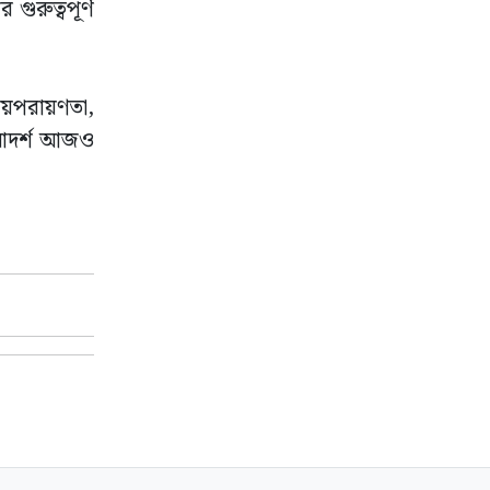
গুরুত্বপূর্ণ
যায়পরায়ণতা,
 ও আদর্শ আজও