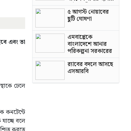
পাটওয়ারী
৫ আগস্ট নোয়াবের
ছুটি ঘোষণা
এমবাপ্পেকে
 হবে এবং তা
বাংলাদেশে আনার
পরিকল্পনা সরকারের
র‍্যাবের বদলে আসছে
এসআরবি
বস্থাকে ঢেলে
লক কনটেন্টে
 যাচ্ছে বলে
িশ্চিত করতে