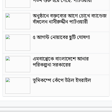
পতন শুরু হয়ে গেছে: পাটওয়ারী
অনুষ্ঠানে বক্তব্যের আগে চোখে ব্যান্ডেজ
বাঁধলেন নাসীরুদ্দীন পাটওয়ারী
৫ আগস্ট নোয়াবের ছুটি ঘোষণা
এমবাপ্পেকে বাংলাদেশে আনার
পরিকল্পনা সরকারের
ভূমিকম্পে কেঁপে উঠল ইসরাইল