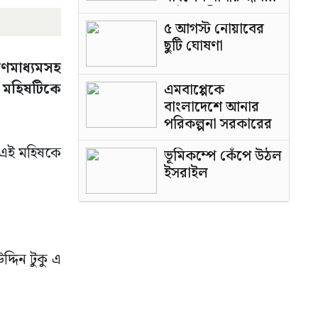
পাটওয়ারী
৫ আগস্ট নোয়াবের
ছুটি ঘোষণা
গণমাধ্যমসহ
 মহিষটিকে
এমবাপ্পেকে
বাংলাদেশে আনার
পরিকল্পনা সরকারের
র এই মহিষকে
ভূমিকম্পে কেঁপে উঠল
ইসরাইল
দ্দিন টুকু এ