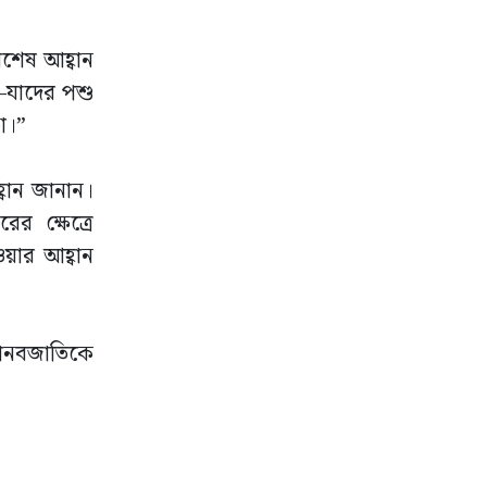
িশেষ আহ্বান
—যাদের পশু
া।”
বান জানান।
ের ক্ষেত্রে
ওয়ার আহ্বান
ং মানবজাতিকে