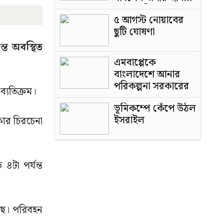
পাটওয়ারী
৫ আগস্ট নোয়াবের
ছুটি ঘোষণা
তে অবস্থিত
এমবাপ্পেকে
বাংলাদেশে আনার
পরিকল্পনা সরকারের
ব্যতিক্রম।
ভূমিকম্পে কেঁপে উঠল
ইসরাইল
ার চিরচেনা
টা পর্যন্ত
েছে। পরিবহন