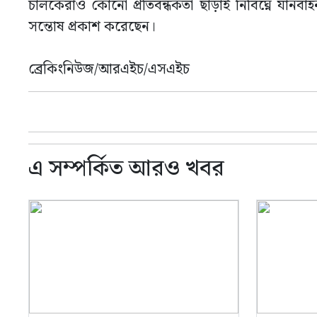
চালকেরাও কোনো প্রতিবন্ধকতা ছাড়াই নির্বিঘ্নে যানব
সন্তোষ প্রকাশ করেছেন।
ব্রেকিংনিউজ/আরএইচ/এসএইচ
এ সম্পর্কিত আরও খবর