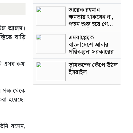
পাটওয়ারী
তারেক রহমান
ক্ষমতায় থাকবেন না,
পতন শুরু হয়ে গেছে:
রবিউল আলম।
পাটওয়ারী
তিতে বাড়ি
এমবাপ্পেকে
বাংলাদেশে আনার
পরিকল্পনা সরকারের
নি এসব কথা
ভূমিকম্পে কেঁপে উঠল
ইসরাইল
র পক্ষ থেকে
করা হয়েছে।
িনি বলেন,