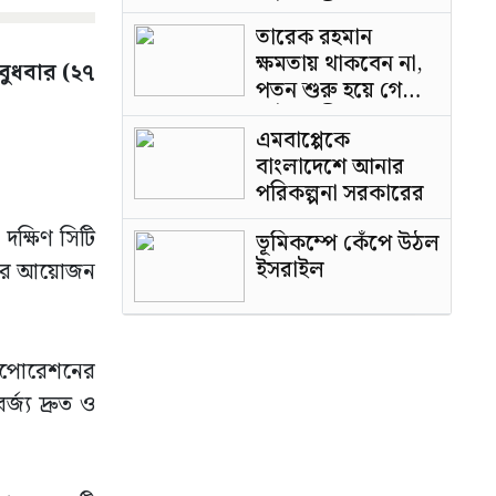
পাটওয়ারী
তারেক রহমান
ক্ষমতায় থাকবেন না,
বুধবার (২৭
পতন শুরু হয়ে গেছে:
পাটওয়ারী
এমবাপ্পেকে
বাংলাদেশে আনার
পরিকল্পনা সরকারের
 দক্ষিণ সিটি
ভূমিকম্পে কেঁপে উঠল
ইসরাইল
ংয়ের আয়োজন
 করপোরেশনের
জ্য দ্রুত ও