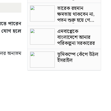
পাটওয়ারী
তারেক রহমান
ক্ষমতায় থাকবেন না,
পতন শুরু হয়ে গেছে:
রতে পারেন
পাটওয়ারী
ংস যোগ হলে
এমবাপ্পেকে
বাংলাদেশে আনার
পরিকল্পনা সরকারের
লের অন্যতম
ভূমিকম্পে কেঁপে উঠল
ইসরাইল