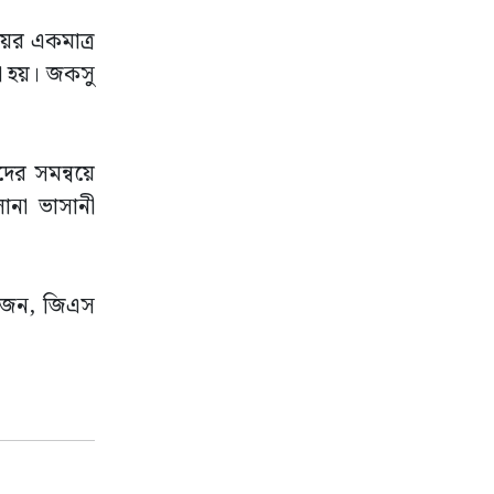
য়ের একমাত্র
া হয়। জকসু
দের সমন্বয়ে
ানা ভাসানী
১২ জন, জিএস