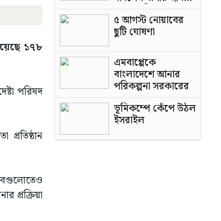
পাটওয়ারী
৫ আগস্ট নোয়াবের
ছুটি ঘোষণা
হয়েছে ১৭৮
এমবাপ্পেকে
বাংলাদেশে আনার
পরিকল্পনা সরকারের
েষ্টা পরিষদ
ভূমিকম্পে কেঁপে উঠল
ইসরাইল
 প্রতিষ্ঠান
্তাবগুলোতেও
 প্রক্রিয়া