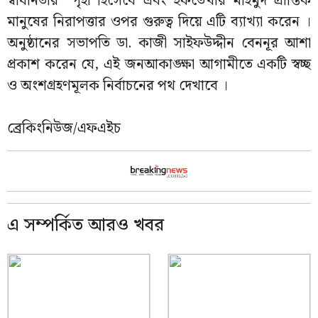
স্বাধীনতার স্পৃহা হিসেবে এবং ইফতেখার মাহমুদ প্রান্তিক
মানুষের নিরাপত্তার ওপর গুরুত্ব দিয়ে এটি ব্যাখ্যা করেন ।
অনুষ্ঠানের সভাপতি ডা. কাজী সাইফউদ্দীন বেননূর আশা
প্রকাশ করেন যে, এই জনআকাঙ্ক্ষা আগামীতে একটি স্বচ্ছ
ও অংশগ্রহণমূলক নির্বাচনের পথ দেখাবে ।
ব্রেকিংনিউজ/এফএইচ
এ সম্পর্কিত আরও খবর