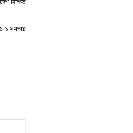
দেশ নিশ্চিত
 ১-১ সমতায়