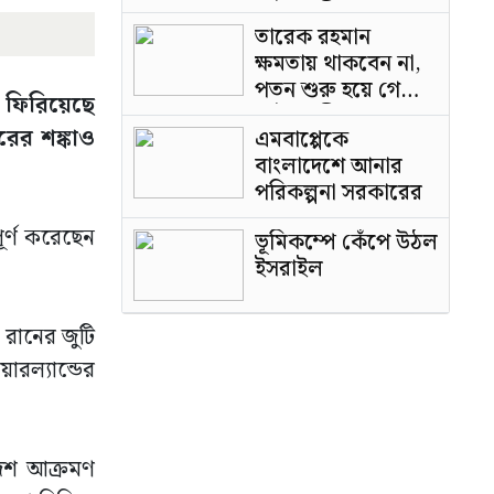
পাটওয়ারী
তারেক রহমান
ক্ষমতায় থাকবেন না,
পতন শুরু হয়ে গেছে:
া ফিরিয়েছে
পাটওয়ারী
রের শঙ্কাও
এমবাপ্পেকে
বাংলাদেশে আনার
পরিকল্পনা সরকারের
র্ণ করেছেন
ভূমিকম্পে কেঁপে উঠল
ইসরাইল
 রানের জুটি
ারল্যান্ডের
দেশ আক্রমণ