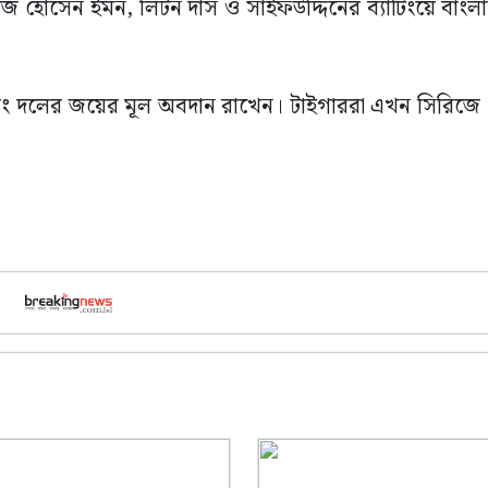
ভেজ হোসেন ইমন, লিটন দাস ও সাইফউদ্দিনের ব্যাটিংয়ে বাংলা
বং দলের জয়ের মূল অবদান রাখেন। টাইগাররা এখন সিরিজে