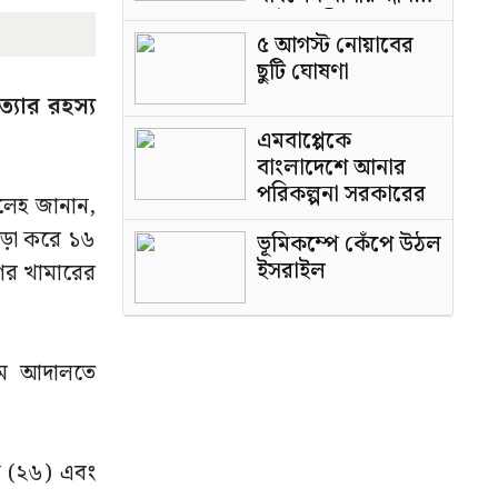
পাটওয়ারী
৫ আগস্ট নোয়াবের
ছুটি ঘোষণা
্যার রহস্য
এমবাপ্পেকে
বাংলাদেশে আনার
পরিকল্পনা সরকারের
ালেহ জানান,
াড়া করে ১৬
ভূমিকম্পে কেঁপে উঠল
ইসরাইল
গির খামারের
মীম আদালতে
ক (২৬) এবং