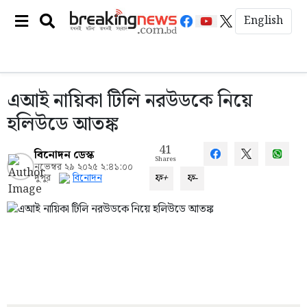
English
এআই নায়িকা টিলি নরউডকে নিয়ে
হলিউডে আতঙ্ক
41
বিনোদন ডেস্ক
Shares
নভেম্বর ২৯ ২০২৫ ২:৪১:০০
ফ+
ফ-
দুপুর
বিনোদন