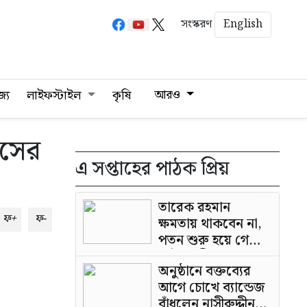
English
সংস্করণ
আরও
জ্য
লাইফস্টাইল
কৃষি
িসের
এ সপ্তাহের পাঠক প্রিয়
তারেক রহমান
ফ+
ফ-
ক্ষমতায় থাকবেন না,
পতন শুরু হয়ে গেছে:
পাটওয়ারী
অনুষ্ঠানে বক্তব্যের
আগে চোখে ব্যান্ডেজ
বাঁধলেন নাসীরুদ্দীন