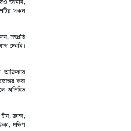
 আরও জানান,
দেশটির সকল
ন, সম্প্রতি
 যোগ দেননি।
ণ আফ্রিকার
্তান্তর করা
 বলে অভিহিত
ীন, ফ্রান্স,
িকা, দক্ষিণ