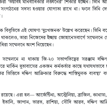
্গ কৃষকরা ‘ভয়াবহ মানবাধিকার লঙ্ঘনের’ শিকার হচ্ছেন। তিনি
িক সংগঠনের সদস্য হওয়ার যোগ্যতা রাখে না। ফলে তিনি 
ন।
এক বিবৃতিতে এই ঘোষণা ‘দুঃখজনক’ উল্লেখ করেছেন। তিনি বলে
কথা থাকলেও, তারা নিজেদের ইচ্ছায় জোহানেসবার্গে সম্মেলনে
নিধিরা সম্মেলনে অংশ নিয়েছেন।
সম্মেলনে না থাকায় জি-২০ সভাপতিত্বের সরঞ্জাম দক্ষি
 মার্কিন দূতাবাসের একজন কর্মকর্তার কাছে যথাযথভাবে হস
র ভিত্তিতে দক্ষিণ আফ্রিকার বিরুদ্ধে শাস্তিমূলক ব্যবস্থা’
য়েছে। এরা হল— আর্জেন্টিনা, অস্ট্রেলিয়া, ব্রাজিল, কানাডা, চ
়া, ইতালি, জাপান, ভারত, রাশিয়া, সৌদি আরব, দক্ষিণ আফ্র