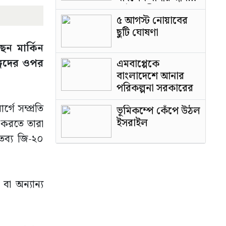
পাটওয়ারী
৫ আগস্ট নোয়াবের
ছুটি ঘোষণা
েন মার্কিন
ঙ্গদের ওপর
এমবাপ্পেকে
বাংলাদেশে আনার
পরিকল্পনা সরকারের
গে সম্প্রতি
ভূমিকম্পে কেঁপে উঠল
ইসরাইল
র করতে তারা
িতব্য জি-২০
বা অন্যান্য