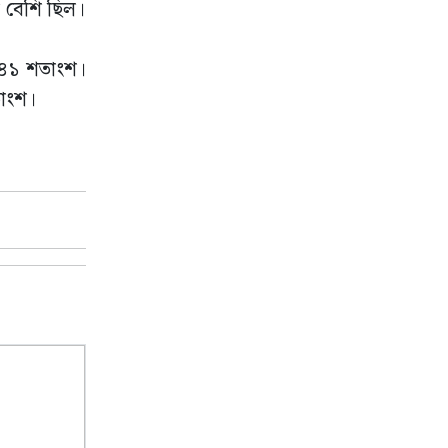
প বেশি ছিল।
ক ৪১ শতাংশ।
তাংশ।