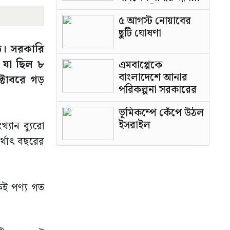
পাটওয়ারী
৫ আগস্ট নোয়াবের
ছুটি ঘোষণা
ি। সরকারি
ে যা ছিল ৮
এমবাপ্পেকে
বাংলাদেশে আনার
ক্টোবরে গড়
পরিকল্পনা সরকারের
ভূমিকম্পে কেঁপে উঠল
ইসরাইল
্যান ব্যুরো
্থাৎ বছরের
কই পণ্য গত