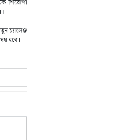
লকে শিরোপা
ন।
ুন চ্যালেঞ্জ
িষয় হবে।