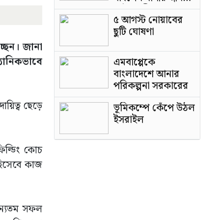
পাটওয়ারী
৫ আগস্ট নোয়াবের
ছুটি ঘোষণা
্ছেন। জানা
্ঠানিকভাবে
এমবাপ্পেকে
বাংলাদেশে আনার
পরিকল্পনা সরকারের
ায়িত্ব ছেড়ে
ভূমিকম্পে কেঁপে উঠল
ইসরাইল
িল্ডিং কোচ
হিসেবে কাজ
 অন্যতম সফল