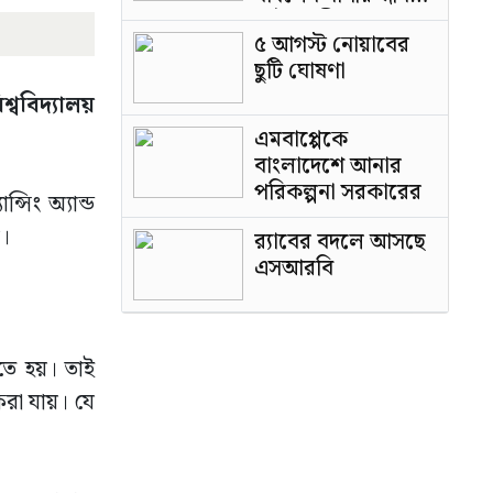
পাটওয়ারী
৫ আগস্ট নোয়াবের
ছুটি ঘোষণা
্ববিদ্যালয়
এমবাপ্পেকে
বাংলাদেশে আনার
পরিকল্পনা সরকারের
সিং অ্যান্ড
য়।
র‍্যাবের বদলে আসছে
এসআরবি
রতে হয়। তাই
 করা যায়। যে