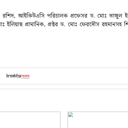
ন-অর রশিদ, আইকিউএসি পরিচালক প্রফেসর ড. মোঃ তাজুল ইস
ইলিয়াছ প্রামানিক, প্রক্টর ড. মোঃ ফেরদৌস রহমানসহ শিক্ষাবৃ