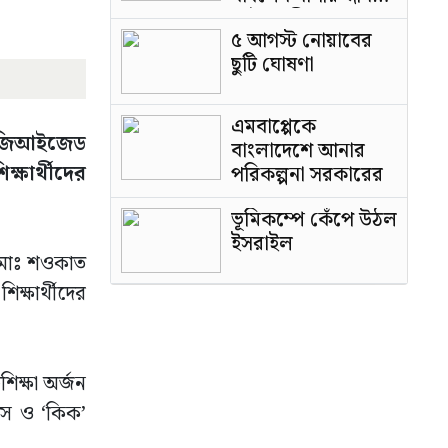
পাটওয়ারী
৫ আগস্ট নোয়াবের
ছুটি ঘোষণা
এমবাপ্পেকে
বং জিআইজেড
বাংলাদেশে আনার
ক্ষার্থীদের
পরিকল্পনা সরকারের
ভূমিকম্পে কেঁপে উঠল
ইসরাইল
. মোঃ শওকাত
ক্ষার্থীদের
শিক্ষা অর্জন
সেস ও ‘কিক’