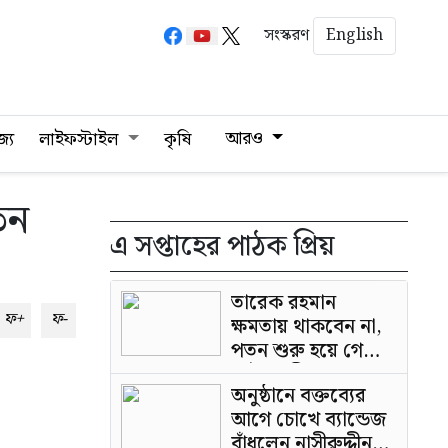
English
সংস্করণ
আরও
জ্য
লাইফস্টাইল
কৃষি
তন
এ সপ্তাহের পাঠক প্রিয়
তারেক রহমান
ফ+
ফ-
ক্ষমতায় থাকবেন না,
পতন শুরু হয়ে গেছে:
পাটওয়ারী
অনুষ্ঠানে বক্তব্যের
আগে চোখে ব্যান্ডেজ
বাঁধলেন নাসীরুদ্দীন