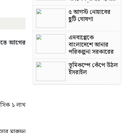
পাটওয়ারী
৫ আগস্ট নোয়াবের
ছুটি ঘোষণা
এমবাপ্পেকে
্তিতে আগের
বাংলাদেশে আনার
পরিকল্পনা সরকারের
ভূমিকম্পে কেঁপে উঠল
ইসরাইল
মাসিক ১ লাখ
েসার মারুফা