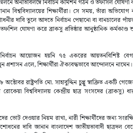
েলনে অনতিবিলম্বে নির্বাচন কমিশন গঠন ও তফসিল ঘোষণা
জানান বিশ্ববিদ্যালয়ের শিক্ষার্থীরা। সে সময়, তাঁরা অভিযো
শোধনীর দাবি তুলে আদতে নির্বাচন পেছানো বা বানচালের পাঁ
িল ঘোষণা করে ব্রাকসু প্রতিষ্ঠার আনুষ্ঠানিক কর্মকাণ্ড শ
র সংসদ নির্বাচন আয়োজন হয়নি ৭৫ একরের আয়তনবিশিষ্ট ব
 প্রশাসন এলে, শিক্ষার্থীরা ঐক্যবদ্ধভাবে আন্দোলনে নামেন।
োবর রাষ্ট্রপতি মো. সাহাবুদ্দিন চুপ্পু স্বাক্রিত একটি গেজে
েয়া বিশ্ববিদ্যালয় কেন্দ্রীয় ছাত্র সংসদের (ব্রাকসু) ধার
থীদের ভোট দেওয়ার নিয়ম রাখা, নারী শিক্ষার্থীদের জন্য সংরক
সংশোধনের দাবি জানান বাংলাদেশ জাতীয়তাবাদী ছাত্রদল বে