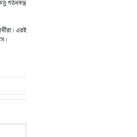
সু গঠনতন্ত্র
র্থীরা। এরই
সে।