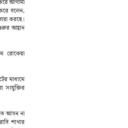
 করে আগামী
গ করে বলেন,
য়তারা করছে।
ুরুর আহ্বান
েগম রোকেয়া
টের মাধ্যমে
া সংযুক্তির
্ষিত আসন না
রোবি শাখার