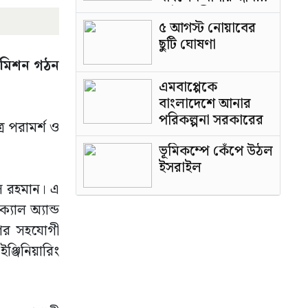
পাটওয়ারী
৫ আগস্ট নোয়াবের
ছুটি ঘোষণা
 কমিশন গঠন
এমবাপ্পেকে
বাংলাদেশে আনার
পরিকল্পনা সরকারের
্র পরামর্শ ও
ভূমিকম্পে কেঁপে উঠল
ইসরাইল
ৌস রহমান। এ
যাল অ্যান্ড
গের সহযোগী
ঞ্জিনিয়ারিং