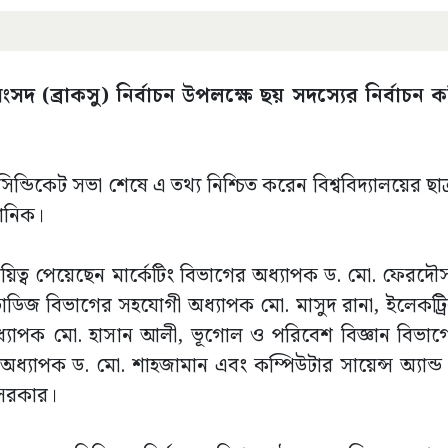
 সংসদ (ব্রাকসু) নির্বাচন উপলক্ষে ছয় সদস্যের নির্বাচন
িন্ডিকেট সভা শেষে এ তথ্য নিশ্চিত করেন বিশ্ববিদ্যালয়ের ছাত
মানিক।
র দায়িত্ব পেয়েছেন মার্কেটিং বিভাগের অধ্যাপক ড. মো. ফেরদ
টাডিজ বিভাগের সহযোগী অধ্যাপক মো. মাসুদ রানা, ইলেকট্রিক্
 অধ্যাপক মো. হাসান আলী, ভূগোল ও পরিবেশ বিজ্ঞান বিভা
ধ্যাপক ড. মো. শাহজামান এবং কম্পিউটার সায়েন্স অ্যান্ড ই
 সরকার।